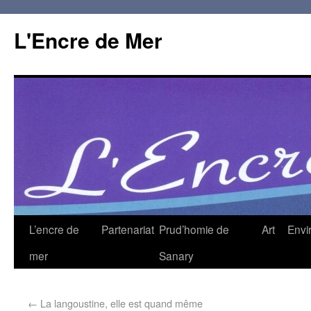
L'Encre de Mer
L’encre de
Partenariat
Prud’homie de
Art
Envi
mer
Sanary
←
La langoustine, elle est quand même