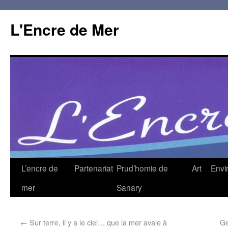
L'Encre de Mer
L’encre de
Partenariat
Prud’homie de
Art
Envi
mer
Sanary
←
Sur terre, il y a le ciel… que la mer avale à
Ge