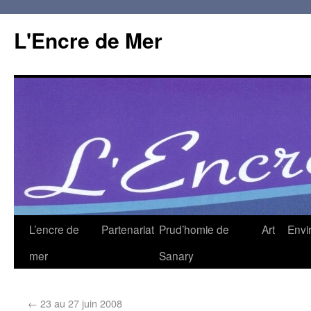
L'Encre de Mer
L’encre de
Partenariat
Prud’homie de
Art
Envi
mer
Sanary
←
23 au 27 juin 2008