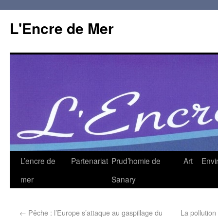
L'Encre de Mer
L’encre de
Partenariat
Prud’homie de
Art
Envi
mer
Sanary
←
Pêche : l’Europe s’attaque au gaspillage du
La pollutio