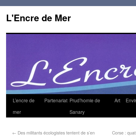
L'Encre de Mer
L’encre de
Partenariat
Prud’homie de
Art
Envi
mer
Sanary
←
Des militants écologistes tentent de s’en
Corse : quat