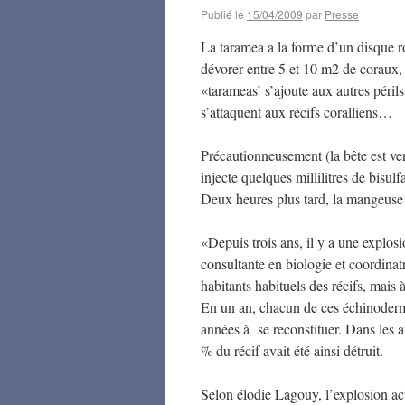
Publié le
15/04/2009
par
Presse
La taramea a la forme d’un disque 
dévorer entre 5 et 10 m2 de coraux, 
«tarameas’ s’ajoute aux autres péril
s’attaquent aux récifs coralliens…
Précautionneusement (la bête est ven
injecte quelques millilitres de bisulf
Deux heures plus tard, la mangeuse 
«Depuis trois ans, il y a une explos
consultante en biologie et coordina
habitants habituels des récifs, mais 
En un an, chacun de ces échinoderm
années à se reconstituer. Dans les a
% du récif avait été ainsi détruit.
Selon élodie Lagouy, l’explosion act