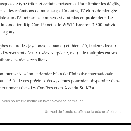
sques de type triton et certains poissons). Pour limiter les dégâts,
ganise des opérations de ramassage. En outre, 17 clubs de plongée
étale afin d’éliminer les tarameas vivant plus en profondeur. Le
 la fondation Rip Curl Planet et le WWF. Environ 3 500 individus
ie Lagouy…
es naturelles (cyclones, tsunamis) et, bien sà’r, facteurs locaux
 déversement d’eaux usées, surpêche, etc.) : de multiples causes
ilibre des récifs coralliens.
 menacés, selon le dernier bilan de l’Initiative internationale
rtout, 15 % de ces précieux écosystèmes pourraient disparaître dans
 notamment dans les Caraïbes et en Asie du Sud-Est.
é
. Vous pouvez le mettre en favoris avec
ce permalien
.
Un vent de fronde souffle sur la pêche côtière
→