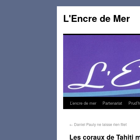
L'Encre de Mer
L’encre de mer
Partenariat
Prud’
←
Daniel Pauly ne laisse rien filet
Les coraux de Tahiti 