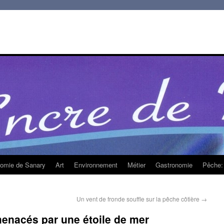
homie de Sanary
Art
Environnement
Métier
Gastronomie
Pêche: 
Un vent de fronde souffle sur la pêche côtière
→
menacés par une étoile de mer