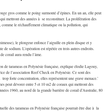
rouge gros comme le poing surmonté d’épines. En un an, elle peut
qui mettront des années à se reconstituer. La prolifération des
s, comme le réchauffement climatique ou la pollution, qui
imeuse), le plongeur enfonce l’aiguille en plein disque et y
ate de sodium. L’opération est répétée en trois autres endroits.
de corail aura rendu l’âme.
ion de tarameas en Polynésie française, explique élodie Lagouy,
trice de l’association Reef Check en Polynésie. Ce sont des
à trop forte concentration, elles représentent une grave menace.’
es peut dévorer entre 5 et 10 m2 de coraux qui mettront des
nnées 1960, au nord de la grande barrière de corail d’Australie, 80
uelle des tarameas en Polynésie française pourrait être due à la