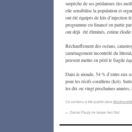
surpêche de ses prédateurs (les mollu
elle sensibilise la population et or
ont été équipés de kits d’injection l
programme est financé en partie par
ont déjà été éliminés, estime élod
Réchauffement des océans, catastroph
(aménagement incontrôlé du littoral,
peuvent mettre en péril le fragile équ
Dans le monde, 54 % d’entre eux sont
pour les récifs coralliens (Icri). Su
les dix ou vingt prochaines années,
Ce contenu a été publié dans
Biodiversit
←
Daniel Pauly ne laisse rien filet