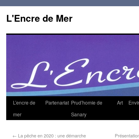
L'Encre de Mer
L’encre de
Partenariat
Prud’homie de
Art
Envi
mer
Sanary
←
La pêche en 2020 : une démarche
Présentatio