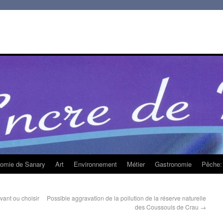
homie de Sanary
Art
Environnement
Métier
Gastronomie
Pêche: 
ivant ou choisir
Possible aggravation de la pollution de la réserve naturelle
des Coussouls de Crau
→