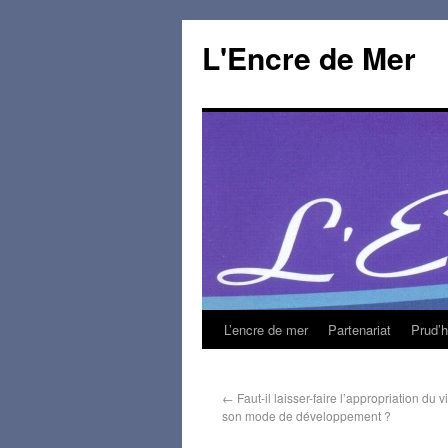
L'Encre de Mer
L’encre de mer
Partenariat
Prud’
←
Faut-il laisser-faire l’appropriation du v
son mode de développement ?