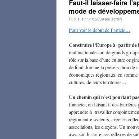
Faut-il laisser-faire l
mode de développeme
Publié le
11/10/2009
par
admin
Pour voir le début de l’article…
Construire l’Europe à partir de la
multinationales ou de grands groupes
rôle sur la base d’une culture origine
de fond domine la préservation de 
économiques régionaux, en somme u
cultures, de leurs territoires…
Un chemin qui n’est pourtant pas s
financier, en faisant fi des barrières 
apprendre à travailler conjointement
région entre secteurs, avec les collect
associations, les citoyens. Un mouv
avec son histoire, ses réflexes de s