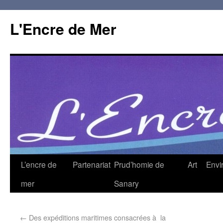
L'Encre de Mer
L’encre de
Partenariat
Prud’homie de
Art
Envi
mer
Sanary
←
Des expéditions maritimes consacrées à la