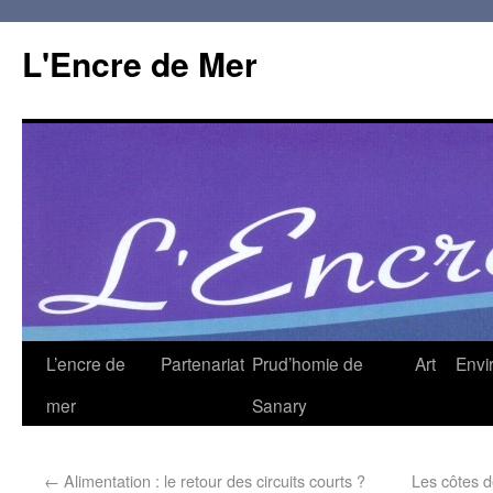
L'Encre de Mer
L’encre de
Partenariat
Prud’homie de
Art
Envi
mer
Sanary
←
Alimentation : le retour des circuits courts ?
Les côtes d