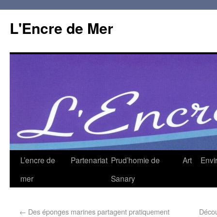
L'Encre de Mer
L’encre de
Partenariat
Prud’homie de
Art
Envi
mer
Sanary
←
Des éponges marines partagent pratiquement
Décou