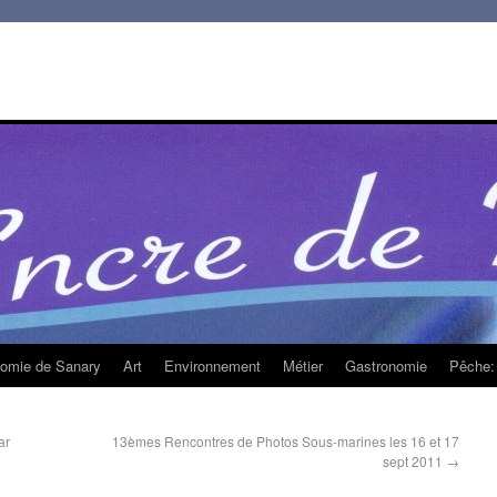
homie de Sanary
Art
Environnement
Métier
Gastronomie
Pêche: 
ar
13èmes Rencontres de Photos Sous-marines les 16 et 17
sept 2011
→