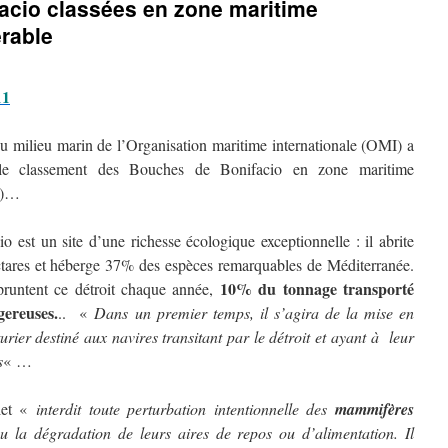
acio classées en zone maritime
érable
11
du milieu marin de l’Organisation maritime internationale (OMI) a
, le classement des Bouches de Bonifacio en zone maritime
V)…
 est un site d’une richesse écologique exceptionnelle : il abrite
ctares et héberge 37% des espèces remarquables de Méditerranée.
10% du tonnage transporté
pruntent ce détroit chaque année,
gereuses.
.. «
Dans un premier temps, il s’agira de la mise en
rier destiné aux navires transitant par le détroit et ayant à leur
s
« …
llet «
interdit toute perturbation intentionnelle des
mammifères
ou la dégradation de leurs aires de repos ou d’alimentation. Il