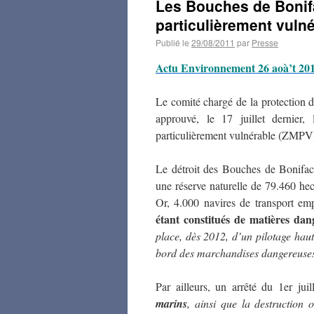
Les Bouches de Bonif
particulièrement vuln
Publié le
29/08/2011
par
Presse
Actu Environnement 26 aoà’t 20
Le comité chargé de la protection 
approuvé, le 17 juillet dernier
particulièrement vulnérable (ZMP
Le détroit des Bouches de Bonifacio
une réserve naturelle de 79.460 he
Or, 4.000 navires de transport em
étant constitués de matières dan
place, dès 2012, d’un pilotage hautu
bord des marchandises dangereuse
Par ailleurs, un arrêté du 1er jui
marins
, ainsi que la destruction 