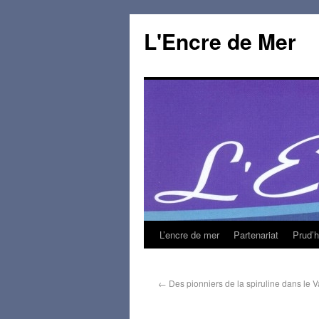
L'Encre de Mer
L’encre de mer
Partenariat
Prud’
←
Des pionniers de la spiruline dans le V