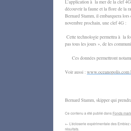
L’application à la mer de la clef 4
découvrir la faune et la flore de la
Bernard Stamm, il embarquera lors 
novembre prochain, une clef 4G :
Cette technologie permettra à la fo
pas tous les jours », de les communiq
Ces données permettront notamme
Voir aussi :
www.oceanopolis.com
Bernard Stamm, skipper qui prendra
Ce contenu a été publié dans
Fonds mari
←
L’écloserie expérimentale des Embiez a 
résultats.