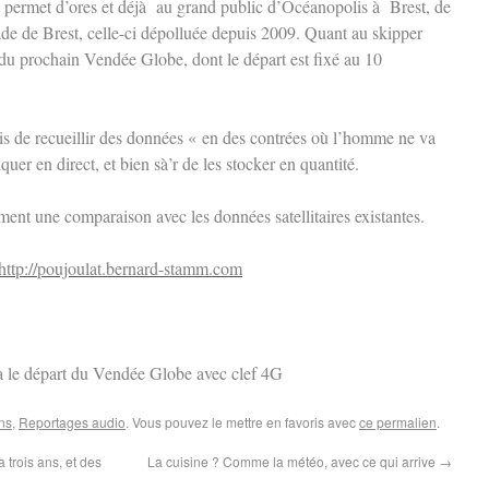
G permet d’ores et déjà au grand public d’Océanopolis à Brest, de
 rade de Brest, celle-ci dépolluée depuis 2009. Quant au skipper
du prochain Vendée Globe, dont le départ est fixé au 10
is de recueillir des données « en des contrées où l’homme ne va
uer en direct, et bien sà’r de les stocker en quantité.
nt une comparaison avec les données satellitaires existantes.
http://poujoulat.bernard-stamm.com
 le départ du Vendée Globe avec clef 4G
ns
,
Reportages audio
. Vous pouvez le mettre en favoris avec
ce permalien
.
trois ans, et des
La cuisine ? Comme la météo, avec ce qui arrive
→