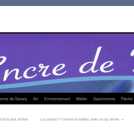
homie de Sanary
Art
Environnement
Métier
Gastronomie
Pêche: 
trois ans, et des
La cuisine ? Comme la météo, avec ce qui arrive
→