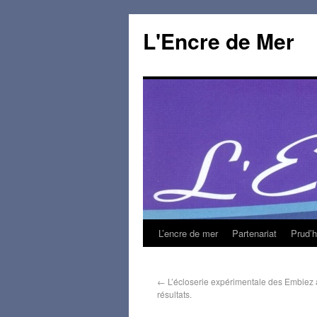
L'Encre de Mer
L’encre de mer
Partenariat
Prud’
←
L’écloserie expérimentale des Embiez a 
résultats.