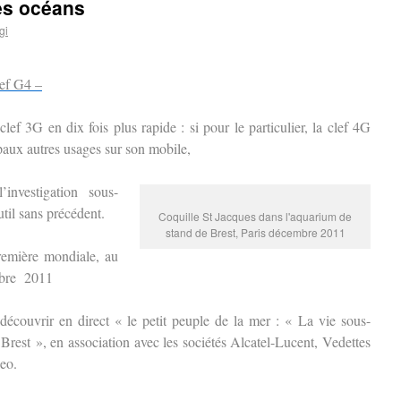
les océans
gi
lef G4 –
lef 3G en dix fois plus rapide : si pour le particulier, la clef 4G
ipaux autres usages sur son mobile,
investigation sous-
util sans précédent.
Coquille St Jacques dans l'aquarium de
stand de Brest, Paris décembre 2011
remière mondiale, au
mbre 2011
découvrir en direct « le petit peuple de la mer : « La vie sous-
rest », en association avec les sociétés Alcatel-Lucent, Vedettes
eo.