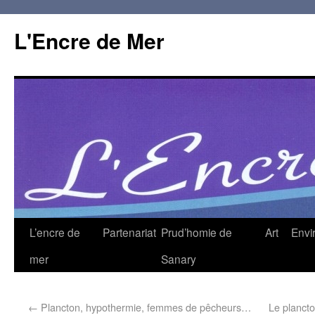
L'Encre de Mer
L’encre de
Partenariat
Prud’homie de
Art
Envi
mer
Sanary
←
Plancton, hypothermie, femmes de pêcheurs…
Le plancton