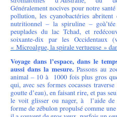
stromatolites d’Australie, du d
Généralement nocives pour notre santé e
pollution, les cyanobactéries abritent
nutritionnel – la spiruline – goà’té
peuplades du lac Tchad, et redécouv
soixante-dix par les Occidentaux (v
« Microalgue, la spirale vertueuse » da
Voyage dans l’espace, dans le temps
aussi dans la mesure.
Passons au zoo
animal – 10 à 1000 fois plus gros que
qui, avec ses formes cocasses traverse 
goutte d’eau), en faisant rire, et pas se
le voit glisser ou nager, à l’aide de 
forme de zébulon propulsé comme une 
il a souvent de gros yeux, parfois un se