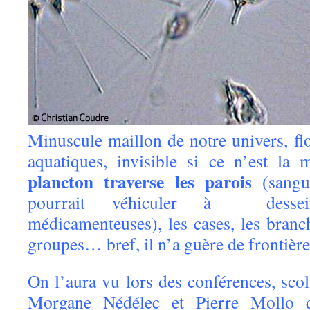
Minuscule maillon de notre univers, fl
aquatiques, invisible si ce n’est la
plancton traverse les parois
(sangu
pourrait véhiculer à dessei
médicamenteuses), les cases, les branche
groupes… bref, il n’a guère de frontière
On l’aura vu lors des conférences, scola
Morgane Nédélec et Pierre Mollo q