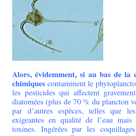
Alors, évidemment, si au bas de la c
chimiques
contaminent le phytoplanct
les pesticides qui affectent graveme
diatomées (plus de 70 % du plancton vég
par d’autres espèces, telles que les
exigeantes en qualité de l’eau mais
toxines. Ingérées par les coquillage