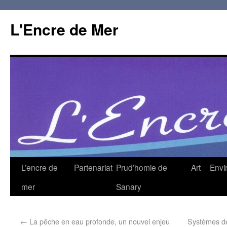
L'Encre de Mer
L’encre de
Partenariat
Prud’homie de
Art
Envi
mer
Sanary
←
La pêche en eau profonde, un nouvel enjeu
Systèmes de