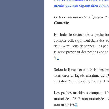
montré que leur organisation autono
Le texte qui suit a été rédigé par IC
Contexte
En Inde, le secteur de la pêche fo
compter celles qui sont dans des ac
de 8,67 millions de tonnes. Les pêch
le reste provenait des pêches contin
%
1
.
Selon le Recensement 2010 des pêch
Territoires à façade maritime de l’
à 3 999 214 individus, dont 20,1 
Les pêches maritimes comptent 19
motorisées, 26 % non motorisées. A
non motorisé.
2