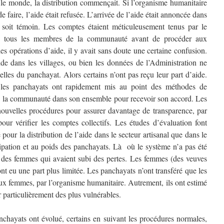
 le monde, la distribution commençait. Si l’organisme humanitaire
e faire, l’aide était refusée. L’arrivée de l’aide était annoncée dans
 soit témoin. Les comptes étaient méticuleusement tenus par le
 de tous les membres de la communauté avant de procéder aux
des opérations d’aide, il y avait sans doute une certaine confusion.
e dans les villages, ou bien les données de l’Administration ne
celles du
panchayat
. Alors certains n’ont pas reçu leur part d’aide.
 les
panchayats
ont rapidement mis au point des méthodes de
s à la communauté dans son ensemble pour recevoir son accord. Les
 nouvelles procédures pour assurer davantage de transparence, par
ur vérifier les comptes collectifs. Les études d’évaluation font
é pour la distribution de l’aide dans le secteur artisanal que dans le
ipation et au poids des
panchayats
. Là où le système n’a pas été
on des femmes qui avaient subi des pertes. Les femmes (des veuves
nt eu une part plus limitée. Les p
anchayats
n’ont transféré que les
x femmes, par l’organisme humanitaire. Autrement, ils ont estimé
r particulièrement des plus vulnérables.
nchayats
ont évolué, certains en suivant les procédures normales,