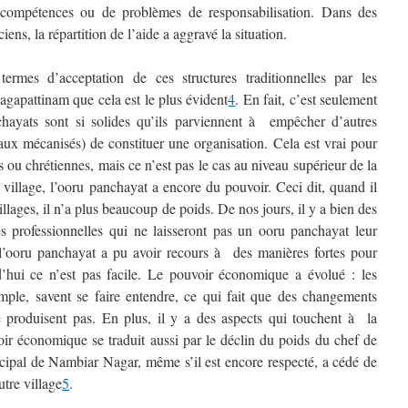
ompétences ou de problèmes de responsabilisation. Dans des
ciens, la répartition de l’aide a aggravé la situation.
rmes d’acceptation de ces structures traditionnelles par les
agapattinam que cela est le plus évident
4
. En fait, c’est seulement
hayats
sont si solides qu’ils parviennent à empêcher d’autres
eaux mécanisés) de constituer une organisation. Cela est vrai pour
u chrétiennes, mais ce n’est pas le cas au niveau supérieur de la
village, l’
ooru panchayat
a encore du pouvoir. Ceci dit, quand il
illages, il n’a plus beaucoup de poids. De nos jours, il y a bien des
s professionnelles qui ne laisseront pas un
ooru panchayat
leur
’
ooru panchayat
a pu avoir recours à des manières fortes pour
’hui ce n’est pas facile. Le pouvoir économique a évolué : les
xemple, savent se faire entendre, ce qui fait que des changements
produisent pas. En plus, il y a des aspects qui touchent à la
ir économique se traduit aussi par le déclin du poids du chef de
incipal de Nambiar Nagar, même s’il est encore respecté, a cédé de
tre village
5
.