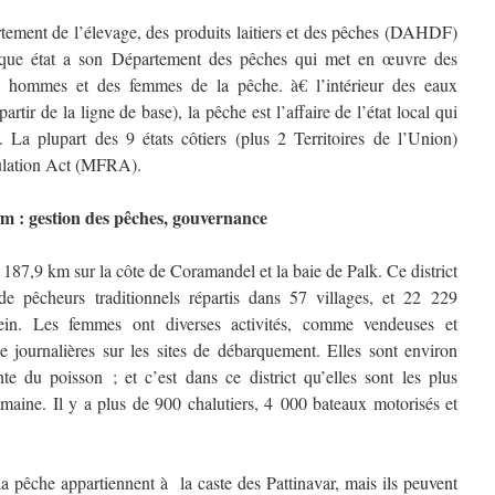
ement de l’élevage, des produits laitiers et des pêches (DAHDF)
haque état a son Département des pêches qui met en œuvre des
s hommes et des femmes de la pêche. à€ l’intérieur des eaux
artir de la ligne de base), la pêche est l’affaire de l’état local qui
. La plupart des 9 états côtiers (plus 2 Territoires de l’Union)
gulation Act (MFRA).
am :
gestion des pêches, gouvernance
187,9 km sur la côte de Coramandel et la baie de Palk. Ce district
e pêcheurs traditionnels répartis dans 57 villages, et 22 229
ein. Les femmes ont diverses activités, comme vendeuses et
 journalières sur les sites de débarquement. Elles sont environ
 du poisson ; et c’est dans ce district qu’elles sont les plus
aine. Il y a plus de 900 chalutiers, 4 000 bateaux motorisés et
.
e la pêche appartiennent à la caste des
Pattinavar
, mais ils peuvent