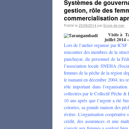
Systèmes de gouvernan
gestion, rôle des fem
commercialisation ap
Publié le
25/09/2014
par
Encre de mer
Visite à T
juillet 2014
Lors de l’atelier organisé par ICS
rencontrer
des membres de la struct
panchayat, du personnel de la Féd
l’association locale SNEHA (Soci
femmes de la pêche de la région de
le tsunami en décembre 2004, les 
rôle important dans l’organisatio
collectées par le Collectif Pêche 
10 ans après que l’argent a été bie
colorées, sa grande maison des pêche
rivière. L’organisation coopérative 
crédit, des assurances et une maî
s’ouvrir aux femmes a soulevé bie