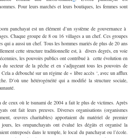
 hommes. Pour leurs marchés et leurs boutiques, les femmes sont
ooru panchayat
est un élément d’un système de gouvernance à
ages. Chaque groupe de 8 ou 16 villages a un chef. Ces groupes
ges qui a aussi un chef. Tous les hommes mariés de plus de 20 ans
llement cette structure traditionnelle est, à divers degrés, en voie
écennies, les pouvoirs publics ont contribué à cette évolution en
 du secteur de la pêche et en s’adjugeant tous les pouvoirs de
 Cela a débouché sur un régime de « libre accès ‘, avec un afflux
che. D’où une hétérogénéité qui a modifié la structure sociale,
munauté.
n de ceux où le tsunami de 2004 a fait le plus de victimes. Après
yats
ont fait leurs preuves. Diverses organisations (organismes
ment, œuvres charitables) apportaient du matériel de premier
 jours, les
oru
panchayats
ont évalué les dégâts et organisé la
taient entreposés dans le temple, le local du
panchayat
ou l’école.