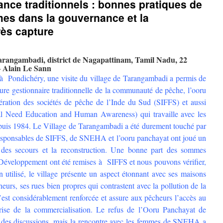
ce traditionnels : bonnes pratiques de
mes dans la gouvernance et la
rès capture
arangambadi, district de Nagapattinam, Tamil Nadu, 22
 – Alain Le Sann
F à Pondichéry, une visite du village de Tarangambadi a permis de
ure gestionnaire traditionnelle de la communauté de pêche, l’
ooru
ération des sociétés de pêche de l’Inde du Sud (SIFFS) et aussi
al Need Education and Human Awareness) qui travaille avec les
puis 1984. Le Village de Tarangambadi a été durement touché par
responsables de SIFFS, de SNEHA et l’ooru panchayat ont joué un
n des secours et la reconstruction. Une bonne part des sommes
& Développement ont été remises à SIFFS et nous pouvons vérifier,
n utilisé, le village présente un aspect étonnant avec ses maisons
urs, ses rues bien propres qui contrastent avec la pollution de la
s’est considérablement renforcée et assure aux pêcheurs l’accès au
trise de la commercialisation. Le refus de l’Ooru Panchayat de
n des discussions, mais la rencontre avec les femmes de SNEHA a