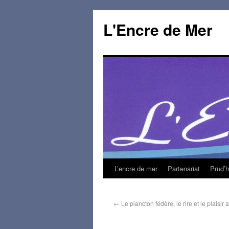
L'Encre de Mer
L’encre de mer
Partenariat
Prud’
←
Le plancton fédère, le rire et le plaisir a