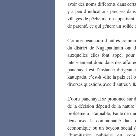
avoir des noms différents dans certa
y a peu d’indications précises dan
villages de pêcheurs, on appartien
de parenté, ce qui génère un solide
Comme beaucoup d’autres communau
du district de Nagapattinam ont d
auxquelles elles font appel pour
interviennent donc dans des affaire
panchayat
est l’instance dirigean
kattupadu
, c’est-à -dire la paix et l’
diverses questions avec d’autres vil
L’
ooru panchayat
se prononce sur di
de la décision dépend de la nature 
problème à l’amiable. Faute de quo
liens avec la communauté dans d
économique ou un boycott social s
l’humiliation publique est co