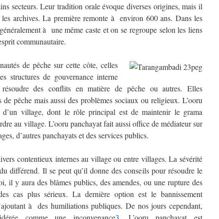
ins secteurs. Leur tradition orale évoque diverses origines, mais il
s les archives. La première remonte à environ 600 ans. Dans les
t généralement à une même caste et on se regroupe selon les liens
 esprit communautaire.
tés de pêche sur cette côte, celles
es structures de gouvernance interne
 résoudre des conflits en matière de pêche ou autres. Elles
s de pêche mais aussi des problèmes sociaux ou religieux. L’
ooru
te d’un village, dont le rôle principal est de maintenir le
grama
ordre au village. L’
ooru panchayat
fait aussi office de médiateur sur
lages, d’autres
panchayats
et des services publics.
vers contentieux internes au village ou entre villages. La sévérité
du différend. Il se peut qu’il donne des conseils pour résoudre le
i, il y aura des blâmes publics, des amendes, ou une rupture des
es cas plus sérieux. La dernière option est le bannissement
’ajoutant à des humiliations publiques. De nos jours cependant,
nsidérée comme une inconvenance
3
. L’
ooru panchayat
est