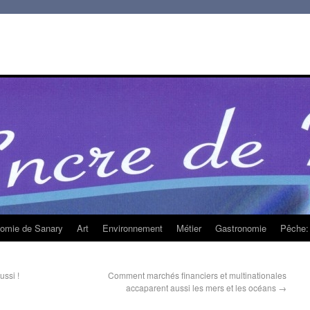
homie de Sanary
Art
Environnement
Métier
Gastronomie
Pêche: 
ussi !
Comment marchés financiers et multinationales
accaparent aussi les mers et les océans
→