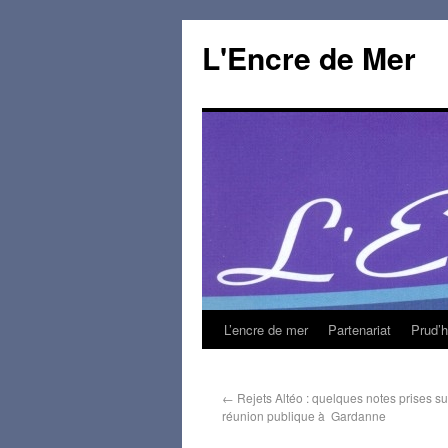
L'Encre de Mer
L’encre de mer
Partenariat
Prud’
←
Rejets Altéo : quelques notes prises sur 
réunion publique à Gardanne