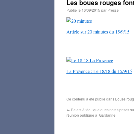
Les boues rouges font 
Publié le
16/09/2015
par
Presse
Article sur 20 minutes du 15/9/15
—————
La Provence : Le 18/18 du 15/9/15
Ce contenu a été publié dans
Boues rou
←
Rejets Altéo : quelques notes prises sur 
réunion publique à Gardanne