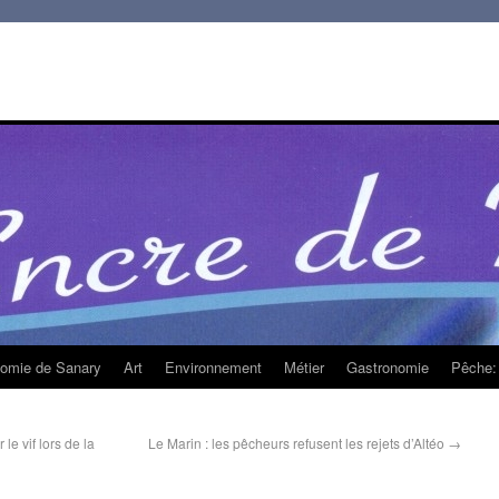
homie de Sanary
Art
Environnement
Métier
Gastronomie
Pêche: 
le vif lors de la
Le Marin : les pêcheurs refusent les rejets d’Altéo
→