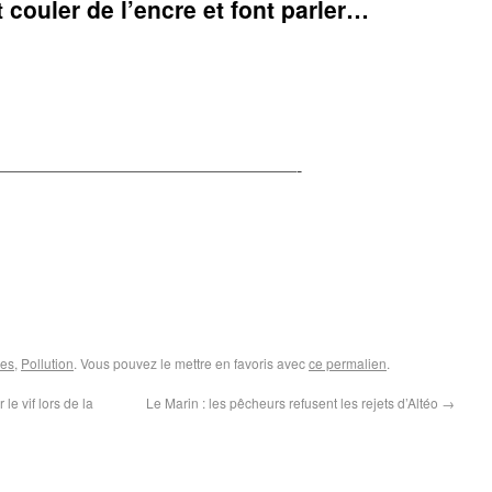
couler de l’encre et font parler…
—————————————————-
ges
,
Pollution
. Vous pouvez le mettre en favoris avec
ce permalien
.
le vif lors de la
Le Marin : les pêcheurs refusent les rejets d’Altéo
→