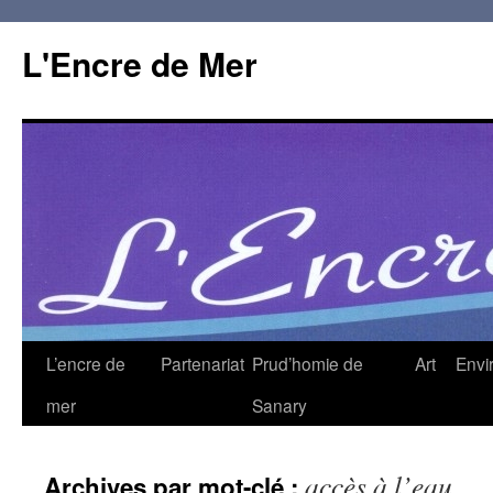
L'Encre de Mer
L’encre de
Partenariat
Prud’homie de
Art
Envi
mer
Sanary
accès à l’eau
Archives par mot-clé :