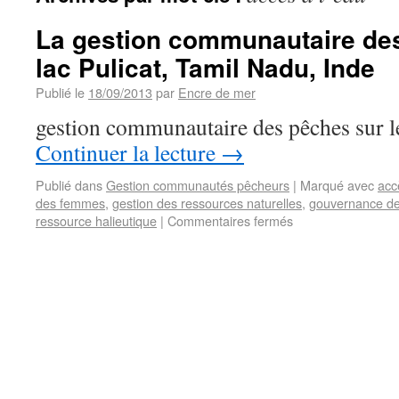
La gestion communautaire des
lac Pulicat, Tamil Nadu, Inde
Publié le
18/09/2013
par
Encre de mer
gestion communautaire des pêches sur le
Continuer la lecture
→
Publié dans
Gestion communautés pêcheurs
|
Marqué avec
acc
des femmes
,
gestion des ressources naturelles
,
gouvernance de
ressource halieutique
|
Commentaires fermés