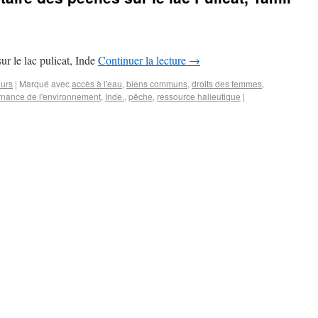
r le lac pulicat, Inde
Continuer la lecture
→
urs
|
Marqué avec
accès à l'eau
,
biens communs
,
droits des femmes
,
nance de l'environnement
,
Inde.
,
pêche
,
ressource halieutique
|