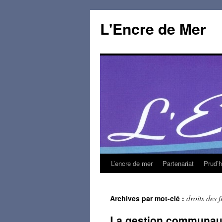
L'Encre de Mer
L’encre de mer
Partenariat
Prud’
droits des
Archives par mot-clé :
La gestion communauta