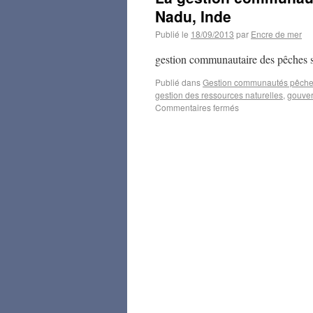
Nadu, Inde
Publié le
18/09/2013
par
Encre de mer
gestion communautaire des pêches su
Publié dans
Gestion communautés pêche
gestion des ressources naturelles
,
gouver
Commentaires fermés