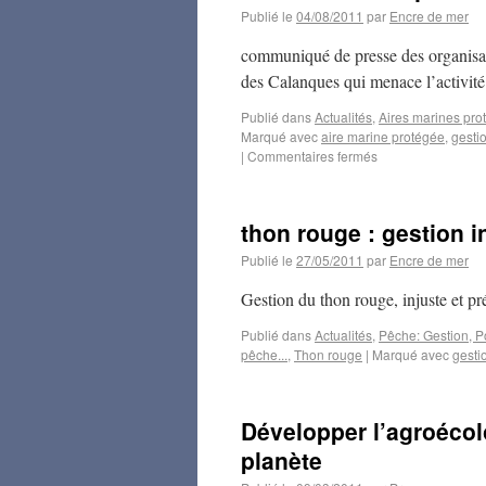
Publié le
04/08/2011
par
Encre de mer
communiqué de presse des organisati
des Calanques qui menace l’activité 
Publié dans
Actualités
,
Aires marines pro
Marqué avec
aire marine protégée
,
gesti
|
Commentaires fermés
thon rouge : gestion i
Publié le
27/05/2011
par
Encre de mer
Gestion du thon rouge, injuste et 
Publié dans
Actualités
,
Pêche: Gestion, Po
pêche...
,
Thon rouge
|
Marqué avec
gesti
Développer l’agroécolo
planète