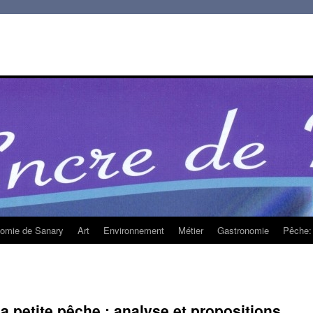
homie de Sanary
Art
Environnement
Métier
Gastronomie
Pêche: 
a petite pêche : analyse et propositions