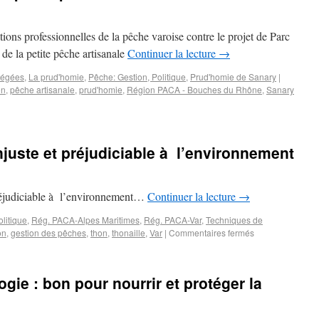
ons professionnelles de la pêche varoise contre le projet de Parc
de la petite pêche artisanale
Continuer la lecture
→
tégées
,
La prud'homie
,
Pêche: Gestion, Politique
,
Prud'homie de Sanary
|
on
,
pêche artisanale
,
prud'homie
,
Région PACA - Bouches du Rhône
,
Sanary
njuste et préjudiciable à l’environnement
préjudiciable à l’environnement…
Continuer la lecture
→
litique
,
Rég. PACA-Alpes Maritimes
,
Rég. PACA-Var
,
Techniques de
on
,
gestion des pêches
,
thon
,
thonaille
,
Var
|
Commentaires fermés
gie : bon pour nourrir et protéger la