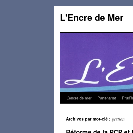
L'Encre de Mer
L’encre de mer
Partenariat
Prud’
gestion
Archives par mot-clé :
Réforme de la PCP et l