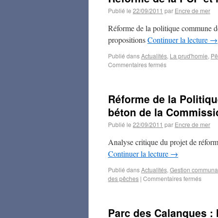
Publié le
22/09/2011
par
Encre de mer
Réforme de la politique commune des
propositions
Continuer la lecture
→
Publié dans
Actualités
,
La prud'homie
,
Pê
Commentaires fermés
Réforme de la Politi
béton de la Commissio
Publié le
22/09/2011
par
Encre de mer
Analyse critique du projet de réfor
Continuer la lecture
→
Publié dans
Actualités
,
Gestion communa
des pêches
|
Commentaires fermés
Parc des Calanques : 