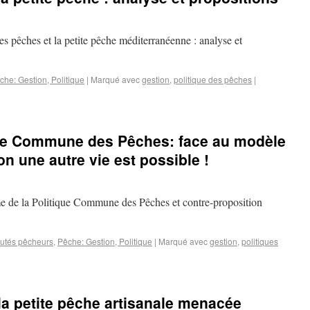
 pêches et la petite pêche méditerranéenne : analyse et
che: Gestion, Politique
|
Marqué avec
gestion
,
politique des pêches
|
que Commune des Pêches: face au modèle
n une autre vie est possible !
me de la Politique Commune des Pêches et contre-proposition
utés pêcheurs
,
Pêche: Gestion, Politique
|
Marqué avec
gestion
,
politiques
la petite pêche artisanale menacée