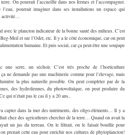
 terre. On pourrait l’accueillir dans nos fermes et l’accompagner.
e l’eau, pourrait imaginer dans ses installations un espace qui
n activité…
al avec le plancton indicateur de la bonne santé des milieux. C’est
Beg-Meil et sur l’Odet, etc. Il y a le côté économique, car on peut
alimentation humaine. Et puis social, car ça peut-être une soupape
ec une serre, un séchoir. C’est très proche de l’horticulture
t, ça ne demande pas une machinerie comme pour l’élevage, mais
 lumière la plus naturelle possible. On peut compléter par de la
iennes, des hydroliennes, du photovoltaïque, on peut produire du
Ce qui n’était pas le cas il y a 20 ans..
va capter dans la mer des nutriments, des oligo-éléments… Il y a
llait chez des agriculteurs chercher de la terre… Quand on avait la
yait un jus du terreau. On le filtrait, on le faisait bouillir pour
t on prenait cette eau pour enrichir nos cultures de phytoplancton!