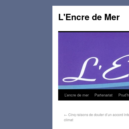
L'Encre de Mer
L’encre de mer
Partenariat
Prud’
←
Cinq raisons de douter d’un accord inte
climat