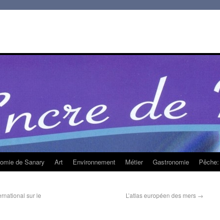
homie de Sanary
Art
Environnement
Métier
Gastronomie
Pêche: 
rnational sur le
L’atlas européen des mers
→