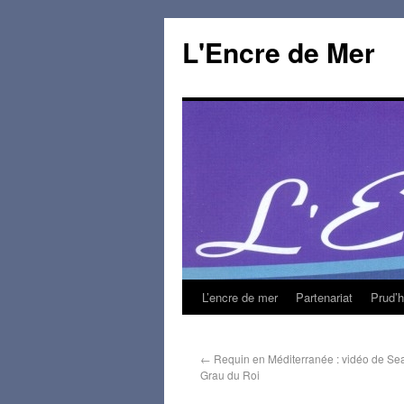
L'Encre de Mer
L’encre de mer
Partenariat
Prud’
←
Requin en Méditerranée : vidéo de Se
Grau du Roi