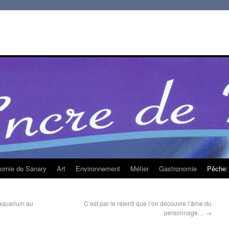
homie de Sanary
Art
Environnement
Métier
Gastronomie
Pêche: 
aquarium au
C’est par le ralenti que l’on découvre l’âme du
personnage…
→