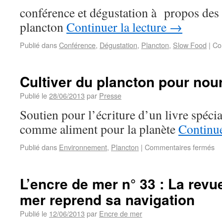
conférence et dégustation à propos des 
plancton
Continuer la lecture
→
Publié dans
Conférence
,
Dégustation
,
Plancton
,
Slow Food
|
Co
Cultiver du plancton pour nour
Publié le
28/06/2013
par
Presse
Soutien pour l’écriture d’un livre spécia
comme aliment pour la planète
Continue
Publié dans
Environnement
,
Plancton
|
Commentaires fermés
L’encre de mer n° 33 : La revu
mer reprend sa navigation
Publié le
12/06/2013
par
Encre de mer