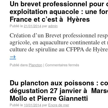
Un brevet professionnel pour 
exploitation aquacole : une fo
France et c’est à Hyères
Publié le
21/01/2014
par
admin
Création d’un Brevet professionnel resp
agricole, en aquaculture continentale et 
culture de spiruline au CFPPA de Hyèr
→
Publié dans
Plancton
|
Commentaires fermés
Du plancton aux poissons : c
dégustation 27 janvier à Marse
Mollo et Pierre Giannetti
Publié le
10/01/2014
par
Encre de mer