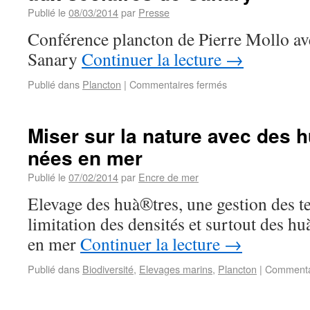
Publié le
08/03/2014
par
Presse
Conférence plancton de Pierre Mollo ave
Sanary
Continuer la lecture
→
Publié dans
Plancton
|
Commentaires fermés
Miser sur la nature avec des h
nées en mer
Publié le
07/02/2014
par
Encre de mer
Elevage des huà®tres, une gestion des te
limitation des densités et surtout des hu
en mer
Continuer la lecture
→
Publié dans
Biodiversité
,
Elevages marins
,
Plancton
|
Commenta