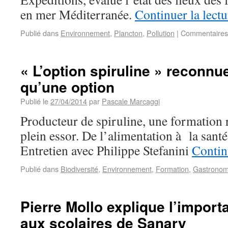
en mer Méditerranée.
Continuer la lect
Publié dans
Environnement
,
Plancton
,
Pollution
|
Commentaires
« L’option spiruline » reconn
qu’une option
Publié le
27/04/2014
par
Pascale Marcaggi
Producteur de spiruline, une formation 
plein essor. De l’alimentation à la santé
Entretien avec Philippe Stefanini
Contin
Publié dans
Biodiversité
,
Environnement
,
Formation
,
Gastronom
Pierre Mollo explique l’impor
aux scolaires de Sanary