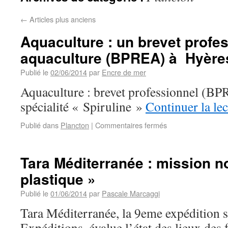
←
Articles plus anciens
Aquaculture : un brevet profe
aquaculture (BPREA) à Hyère
Publié le
02/06/2014
par
Encre de mer
Aquaculture : brevet professionnel (B
spécialité « Spiruline »
Continuer la le
Publié dans
Plancton
|
Commentaires fermés
Tara Méditerranée : mission n
plastique »
Publié le
01/06/2014
par
Pascale Marcaggi
Tara Méditerranée, la 9eme expédition s
Expéditions, évalue l’état des lieux des