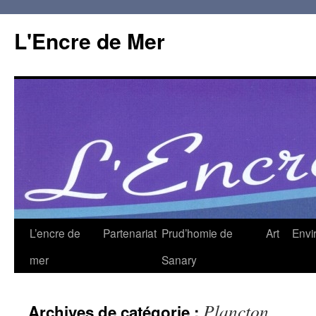
L'Encre de Mer
L’encre de
Partenariat
Prud’homie de
Art
Envi
mer
Sanary
Plancton
Archives de catégorie :